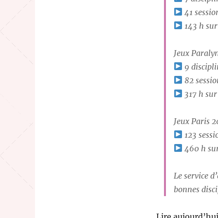
41 sessio
143 h sur
Jeux Paraly
9 discipli
82 sessio
317 h sur
Jeux Paris 2
123 sessi
460 h sur
Le service d’
bonnes disci
Lire aujourd’hui