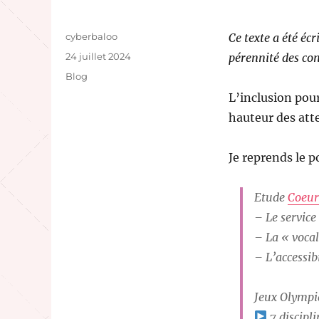
Auteur
cyberbaloo
Ce texte a été écr
Publié
24 juillet 2024
pérennité des cont
le
Catégories
Blog
L’inclusion pou
hauteur des att
Je reprends le p
Etude
Coeur
– Le service
– La « voca
– L’accessi
Jeux Olympi
7 discipli