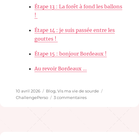
Étape 13 : La forêt à fond les ballons
!
Étape 14 : je suis passée entre les
gouttes !
Étape 15 : bonjour Bordeaux !
Au revoir Bordeaux …
Publié
Catégories
Étiquettes
10 avril 2026
Blog
,
Vis ma vie de sourde
le
sur
ChallengePerso
3 commentaires
Faire
1000
km
à
vélo
toute