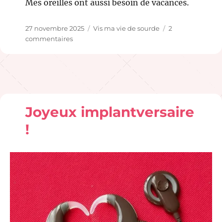
Mes oreilles ont aussi besoin de vacances.
Publié
Catégories
27 novembre 2025
Vis ma vie de sourde
2
le
sur
commentaires
La
nuit,
j’enlève
mes
oreilles…
Joyeux implantversaire
!