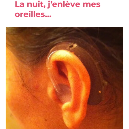
La nuit, j’enlève mes
seule,
c’est
oreilles…
possible.