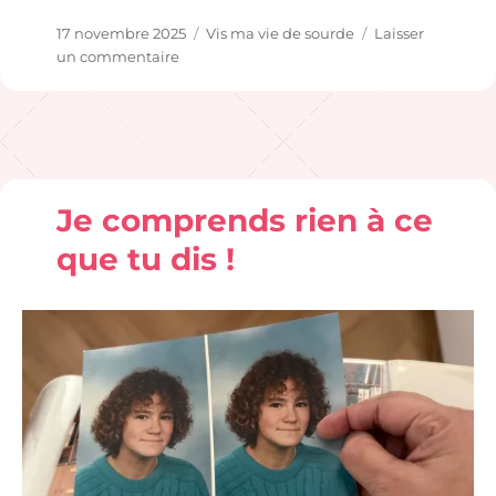
Publié
Catégories
17 novembre 2025
Vis ma vie de sourde
Laisser
le
sur
un commentaire
Joyeux
implantversaire
!
Je comprends rien à ce
que tu dis !