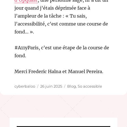
d’Opquast
, une personne sage, m’a dit un
jour quand j’étais déprimée face à
l’ampleur de la tâche : « Tu sais,
l’accessibilité, c’est comme une course de
fond… ».
#A11yParis, c’est une étape de la course de
fond.
Merci Frederic Halna et Manuel Pereira.
Auteur
Publié
Catégories
cyberbaloo
26 juin 2025
Blog
,
So accessible
le