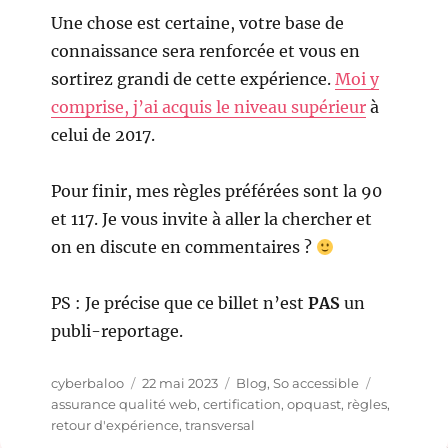
Une chose est certaine, votre base de
connaissance sera renforcée et vous en
sortirez grandi de cette expérience.
Moi y
comprise, j’ai acquis le niveau supérieur
à
celui de 2017.
Pour finir, mes règles préférées sont la 90
et 117. Je vous invite à aller la chercher et
on en discute en commentaires ?
PS : Je précise que ce billet n’est
PAS
un
publi-reportage.
Auteur
Publié
Catégories
Étiquettes
cyberbaloo
22 mai 2023
Blog
,
So accessible
le
assurance qualité web
,
certification
,
opquast
,
règles
,
retour d'expérience
,
transversal