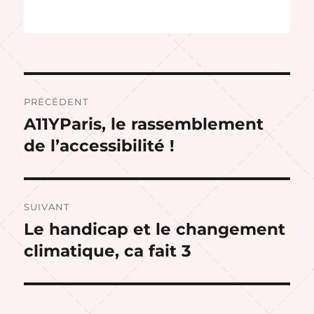
Navigation
PRÉCÉDENT
de
A11YParis, le rassemblement
Publication
précédente :
de l’accessibilité !
l’article
SUIVANT
Le handicap et le changement
Publication
suivante :
climatique, ca fait 3