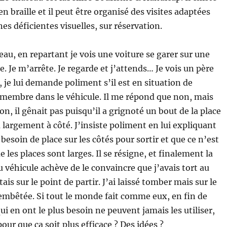
 braille et il peut être organisé des visites adaptées
es déficientes visuelles, sur réservation.
teau, en repartant je vois une voiture se garer sur une
. Je m’arrête. Je regarde et j’attends… Je vois un père
r, je lui demande poliment s’il est en situation de
membre dans le véhicule. Il me répond que non, mais
on, il gênait pas puisqu’il a grignoté un bout de la place
a largement à côté. J’insiste poliment en lui expliquant
 besoin de place sur les côtés pour sortir et que ce n’est
 les places sont larges. Il se résigne, et finalement la
 véhicule achève de le convaincre que j’avais tort au
is sur le point de partir. J’ai laissé tomber mais sur le
 embêtée. Si tout le monde fait comme eux, en fin de
 en ont le plus besoin ne peuvent jamais les utiliser,
ur que ça soit plus efficace ? Des idées ?