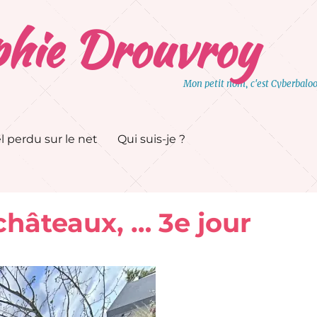
hie Drouvroy
Mon petit nom, c'est Cyberbalo
l perdu sur le net
Qui suis-je ?
hâteaux, … 3e jour