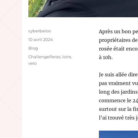
Auteur
cyberbaloo
Après un bon pe
Publié
10 avril 2024
propriétaires de
le
Catégories
Blog
rosée était enco
Étiquettes
ChallengePerso
,
loire
,
à 10h.
velo
Je suis allée d
pas vraiment vu 
long des jardin
commence le 24 a
surtout sur la fi
l’ai trouvé très j