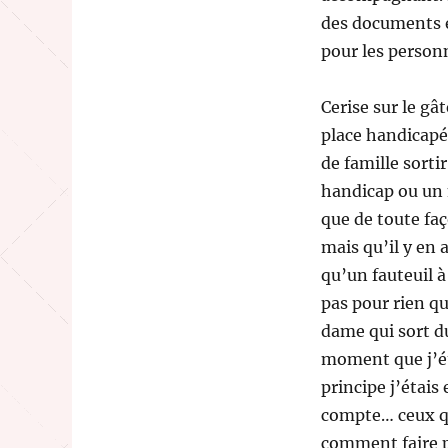
des documents en
pour les personn
Cerise sur le gâ
place handicapée
de famille sorti
handicap ou un 
que de toute faç
mais qu’il y en 
qu’un fauteuil à
pas pour rien que
dame qui sort du
moment que j’éta
principe j’étais
compte… ceux qui
comment faire po