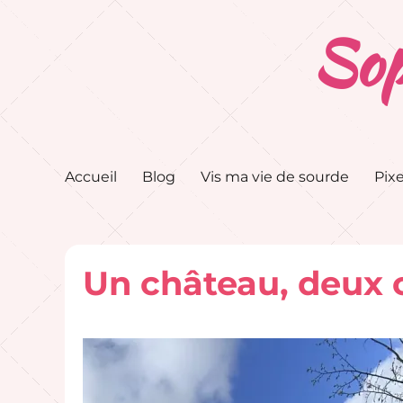
Sop
Accueil
Blog
Vis ma vie de sourde
Pixe
Un château, deux c