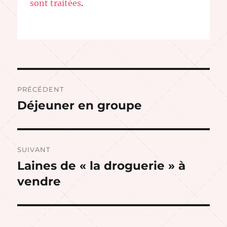
sont traitées
.
Navigation
PRÉCÉDENT
de
Déjeuner en groupe
Publication
précédente :
l’article
SUIVANT
Laines de « la droguerie » à
Publication
suivante :
vendre