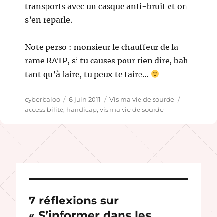
transports avec un casque anti-bruit et on
s’en reparle.
Note perso : monsieur le chauffeur de la
rame RATP, si tu causes pour rien dire, bah
tant qu’à faire, tu peux te taire…
Auteur
Publié
Catégories
Étiquettes
cyberbaloo
6 juin 2011
Vis ma vie de sourde
le
accessibilité
,
handicap
,
vis ma vie de sourde
7 réflexions sur
« S’informer dans les