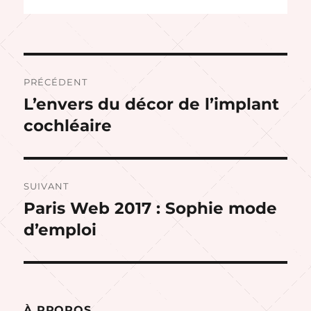
Navigation
PRÉCÉDENT
de
L’envers du décor de l’implant
Publication
précédente :
cochléaire
l’article
SUIVANT
Paris Web 2017 : Sophie mode
Publication
suivante :
d’emploi
À PROPOS