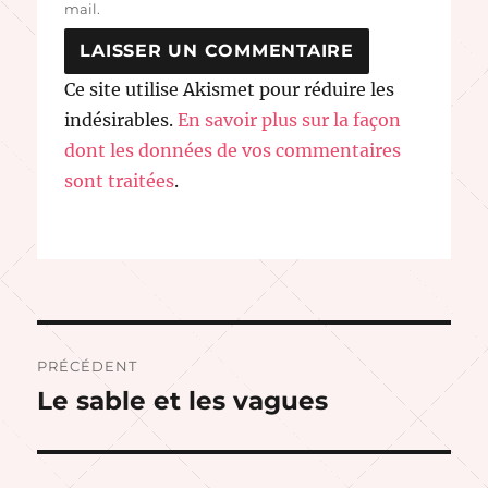
mail.
Ce site utilise Akismet pour réduire les
indésirables.
En savoir plus sur la façon
dont les données de vos commentaires
sont traitées
.
Navigation
PRÉCÉDENT
de
Le sable et les vagues
Publication
précédente :
l’article