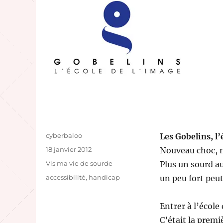
Auteur
cyberbaloo
Les Gobelins, l’
Publié
18 janvier 2012
Nouveau choc, 
le
Catégories
Vis ma vie de sourde
Plus un sourd au
Étiquettes
accessibilité
,
handicap
un peu fort peut
Entrer à l’école
C’était la premi