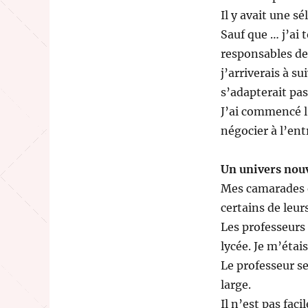
Il y avait une sé
Sauf que … j’ai
responsables de
j’arriverais à su
s’adapterait pas
J’ai commencé l
négocier à l’ent
Un univers nouv
Mes camarades é
certains de leur
Les professeurs
lycée. Je m’étai
Le professeur se
large.
Il n’est pas faci