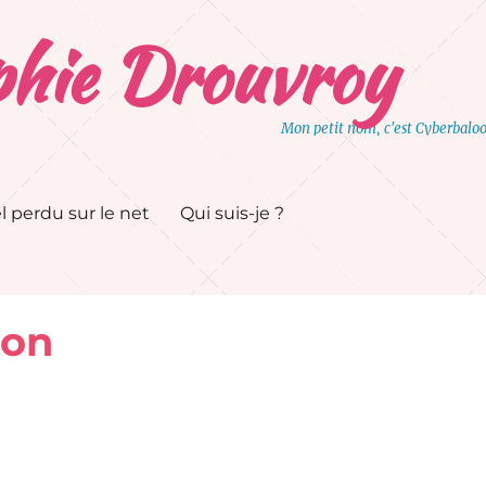
hie Drouvroy
Mon petit nom, c'est Cyberbalo
l perdu sur le net
Qui suis-je ?
ion