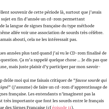
llent souvenir de cette période là, surtout que j’avais
sujet en fin d’année un cd-rom permettant
 de la langue de signes française du type méthode
 même allée voir une association de sourds très célèbre.
amais abouti, cela ne les intéressait pas.
ques années plus tard quand j’ai vu le CD-rom finalisé de
 question. Ça m’a rappelé quelque chose … Je dis pas que
rtune, mais juste plaisir d’y participer par mon savoir-
op drôle moi qui me faisais critiquer de “
fausse sourde qui
signé
” (j’assume) de faire un cd-rom d’apprentissage de
ignes française. Les entendants n’imaginent pas la
st très importante que font les sourds entre le français
ue des Signes Française (cf
épisode 11
).