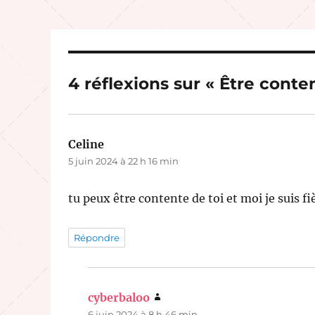
4 réflexions sur « Être conte
Celine
dit :
5 juin 2024 à 22 h 16 min
tu peux être contente de toi et moi je suis fi
Répondre
cyberbaloo
dit :
6 juin 2024 à 8 h 46 min