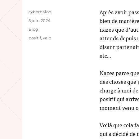
Auteur
cyberbaloo
Après avoir pas
Publié
5 juin 2024
bien de manière 
le
Catégories
Blog
nazes que d’aut
Étiquettes
positif
,
velo
attends depuis 
disant partenair
etc…
Nazes parce que
des choses que 
charge à moi de
positif qui arri
moment venu o
Voilà que cela f
qui a décidé de 