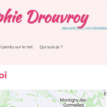
hie Drouvroy
Mon petit nom, c'est Cyberbalo
l perdu sur le net
Qui suis-je ?
oi