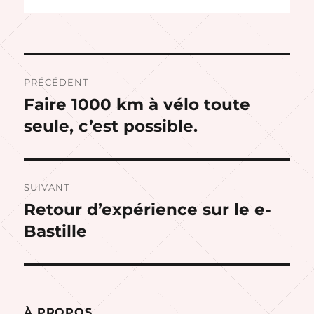
Navigation
PRÉCÉDENT
de
Faire 1000 km à vélo toute
Publication
précédente :
seule, c’est possible.
l’article
SUIVANT
Retour d’expérience sur le e-
Publication
suivante :
Bastille
À PROPOS