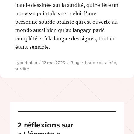
bande dessinée sur la surdité, qui reflète un
nouveau point de vue : celui d’une
personne sourde oraliste qui est ouverte au
monde aussi bien qu’au langage parlé
complété et à la langue des signes, tout en
étant sensible.
Auteur
Publié
Catégories
Étiquettes
cyberbaloo
12 mai 2026
Blog
bande dessinée
,
le
surdité
2 réflexions sur