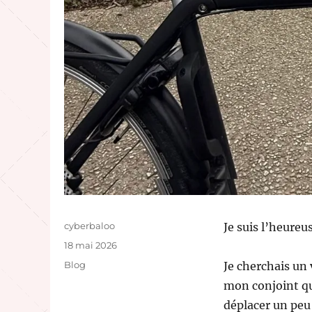
Auteur
cyberbaloo
Je suis l’heureu
Publié
18 mai 2026
le
Catégories
Blog
Je cherchais un 
mon conjoint qui
déplacer un peu 