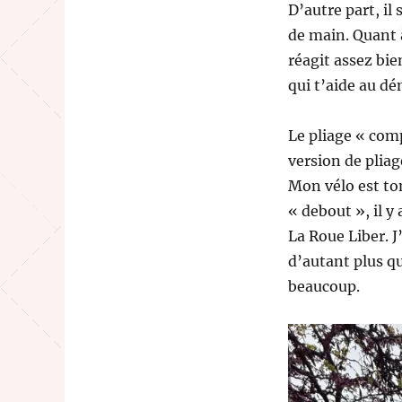
D’autre part, il 
de main. Quant à
réagit assez bie
qui t’aide au dé
Le pliage « com
version de pliag
Mon vélo est tom
« debout », il y
La Roue Liber. 
d’autant plus qu
beaucoup.