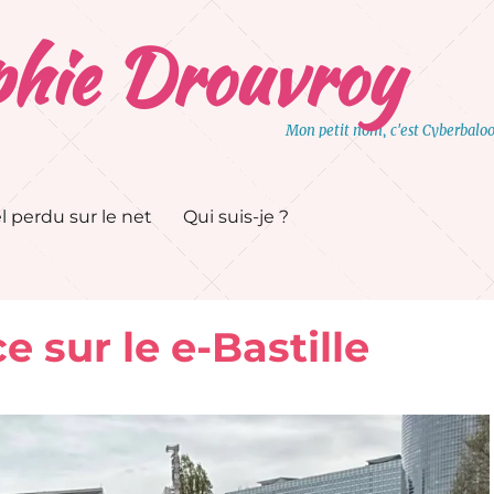
hie Drouvroy
Mon petit nom, c'est Cyberbalo
l perdu sur le net
Qui suis-je ?
 sur le e-Bastille