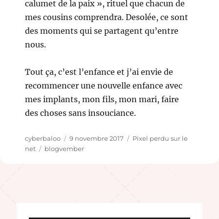
calumet de la paix », rituel que chacun de
mes cousins comprendra. Desolée, ce sont
des moments qui se partagent qu’entre
nous.
Tout ça, c’est l’enfance et j’ai envie de
recommencer une nouvelle enfance avec
mes implants, mon fils, mon mari, faire
des choses sans insouciance.
Auteur
Publié
Catégories
cyberbaloo
9 novembre 2017
Pixel perdu sur le
Étiquettes
le
net
blogvember