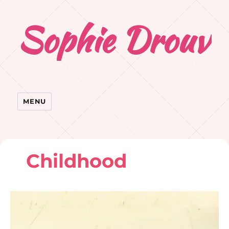
Sophie Drouvr
MENU
Childhood