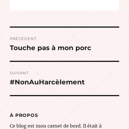
Navigation
PRÉCÉDENT
de
Touche pas à mon porc
Publication
précédente :
l’article
SUIVANT
#NonAuHarcèlement
Publication
suivante :
À PROPOS
Ce blog est mon carnet de bord. Il était à