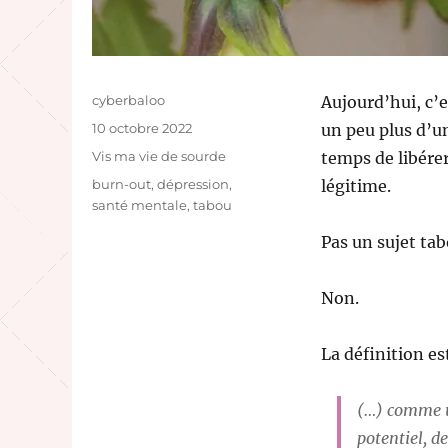
Auteur
cyberbaloo
Aujourd’hui, c’e
Publié
10 octobre 2022
un peu plus d’u
le
Catégories
Vis ma vie de sourde
temps de libérer
Étiquettes
burn-out
,
dépression
,
légitime.
santé mentale
,
tabou
Pas un sujet tab
Non.
La définition est
(…) comme u
potentiel, de