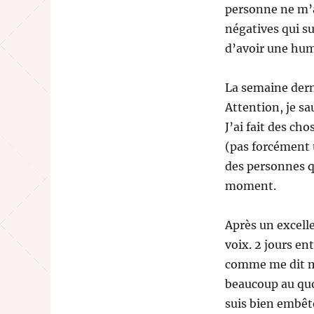
personne ne m’a
négatives qui su
d’avoir une hum
La semaine dern
Attention, je sa
J’ai fait des ch
(pas forcément u
des personnes q
moment.
Après un excell
voix. 2 jours en
comme me dit mo
beaucoup au quot
suis bien embêt